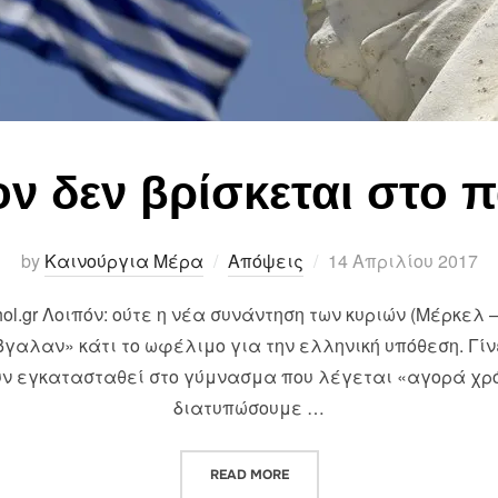
ον δεν βρίσκεται στο 
Posted
by
Καινούργια Μέρα
Απόψεις
14 Απριλίου 2017
on
hol.gr Λοιπόν: ούτε η νέα συνάντηση των κυριών (Μέρκελ 
βγαλαν» κάτι το ωφέλιμο για την ελληνική υπόθεση. Γί
έχουν εγκατασταθεί στο γύμνασμα που λέγεται «αγορά χρ
διατυπώσουμε …
“ΤΟ ΜΕΛΛΟΝ ΔΕΝ ΒΡΙΣΚΕΤΑΙ Σ
READ MORE