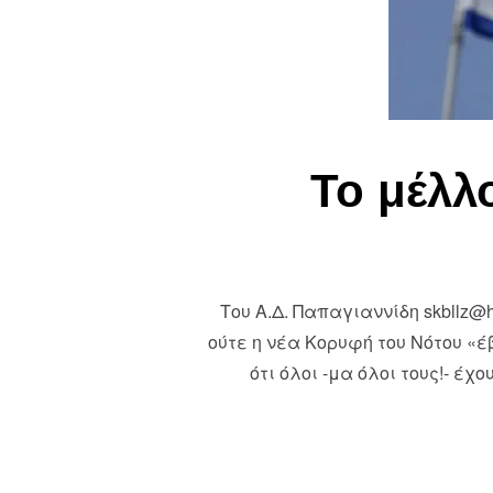
Το μέλλ
Του Α.Δ. Παπαγιαννίδη skbllz@
ούτε η νέα Κορυφή του Νότου «έ
ότι όλοι -μα όλοι τους!- 