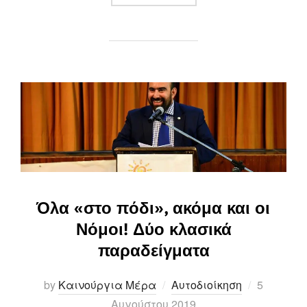
Όλα «στο πόδι», ακόμα και οι
Νόμοι! Δύο κλασικά
παραδείγματα
Posted
by
Καινούργια Μέρα
Αυτοδιοίκηση
5
on
Αυγούστου 2019