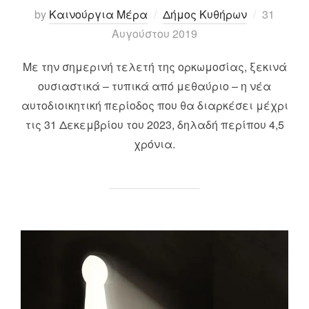
Posted
by
Καινούργια Μέρα
Δήμος Κυθήρων
31
on
Αυγούστου 2019
Με την σημερινή τελετή της ορκωμοσίας, ξεκινά
ουσιαστικά – τυπικά από μεθαύριο – η νέα
αυτοδιοικητική περίοδος που θα διαρκέσει μέχρι
τις 31 Δεκεμβρίου του 2023, δηλαδή περίπου 4,5
χρόνια.