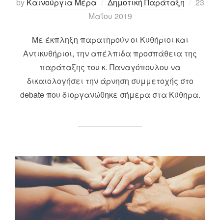
Posted
by
Καινούργια Μέρα
Δημοτική Παράταξη
23
on
Μαΐου 2019
Με έκπληξη παρατηρούν οι Κυθήριοι και
Αντικυθήριοι, την απέλπιδα προσπάθεια της
παράταξης του κ. Παναγόπουλου να
δικαιολογήσει την άρνηση συμμετοχής στο
debate που διοργανώθηκε σήμερα στα Κύθηρα.