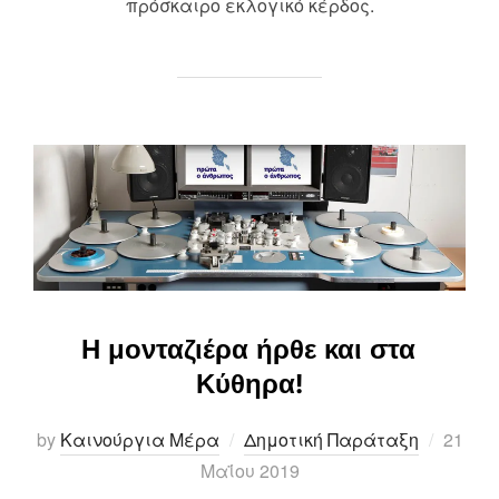
πρόσκαιρο εκλογικό κέρδος.
Η μονταζιέρα ήρθε και στα
Κύθηρα!
Posted
by
Καινούργια Μέρα
Δημοτική Παράταξη
21
on
Μαΐου 2019