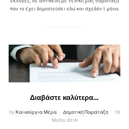
εκλογές, σε αντίθεση με τη δική μας παράταξη
που το έχει δημοσιεύσει εδώ και σχεδόν 1 μήνα.
Διαβάστε καλύτερα…
Posted
by
Καινούργια Μέρα
Δημοτική Παράταξη
18
on
Μαΐου 2019