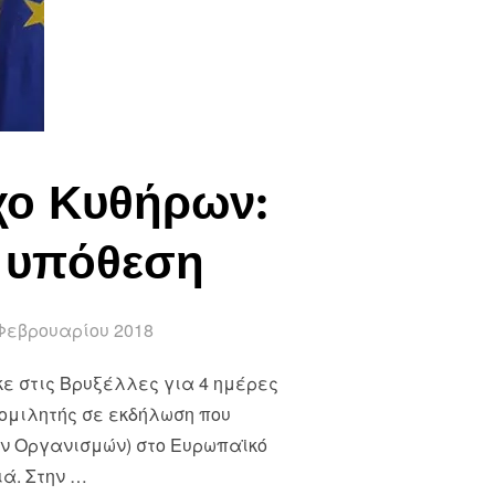
χο Κυθήρων:
ή υπόθεση
ted
Φεβρουαρίου 2018
ε στις Βρυξέλλες για 4 ημέρες
ομιλητής σε εκδήλωση που
ών Οργανισμών) στο Ευρωπαϊκό
ιά. Στην …