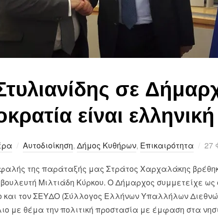
Στυλιανίδης σε Δήμαρ
οκρατία είναι ελληνικ
Pos
έρα
Αυτοδιοίκηση
,
Δήμος Κυθήρων
,
Επικαιρότητα
27 
on
φαλής της παράταξής μας Στράτος Χαρχαλάκης βρέθηκ
βουλευτή Μιλτιάδη Κύρκου. Ο Δήμαρχος συμμετείχε ως 
κο και τον ΣΕΥΔΟ (Σύλλογος Ελλήνων Υπαλλήλων Διεθν
ιο με θέμα την πολιτική προστασία με έμφαση στα νησ