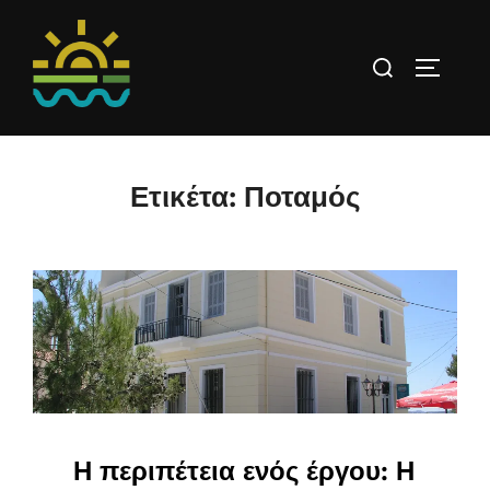
Skip
to
Search
TOGGLE 
content
for:
Ετικέτα:
Ποταμός
Η περιπέτεια ενός έργου: Η