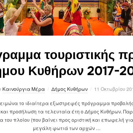
γραμμα τουριστικής π
μου Κυθήρων 2017-2
Posted
y
Καινούργια Μέρα
Δήμος Κυθήρων
11 Οκτωβρίου 20
on
 χειμώνα το ιδιαίτερα εξωστρεφές πρόγραμμα προβολής 
 και προσήλωση τα τελευταία έτη ο Δήμος Κυθήρων. Πα
α του πλοίου (που βαίνει προς οριστική και επωφελή για
μεγάλη φωτιά των αρχών …