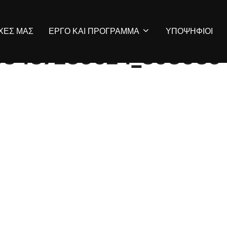
ΡΧΕΣ ΜΑΣ
ΕΡΓΟ ΚΑΙ ΠΡΟΓΡΑΜΜΑ
ΥΠΟΨΗΦΙΟΙ
63437235024_898089