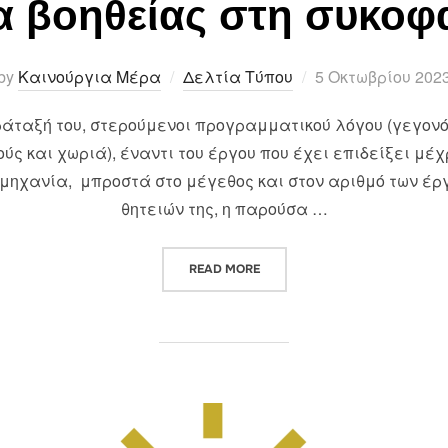
α βοηθείας στη συκοφ
Posted
by
Καινούργια Μέρα
Δελτία Τύπου
5 Οκτωβρίου 202
on
ράταξή του, στερούμενοι προγραμματικού λόγου (γεγον
ούς και χωριά), έναντι του έργου που έχει επιδείξει μέχ
ηχανία, μπροστά στο μέγεθος και στον αριθμό των έργ
θητειών της, η παρούσα …
“ΟΤΑΝ Η ΕΝΔΕΙΑ ΠΡΟΓΡΑΜΜΑΤΙ
READ MORE