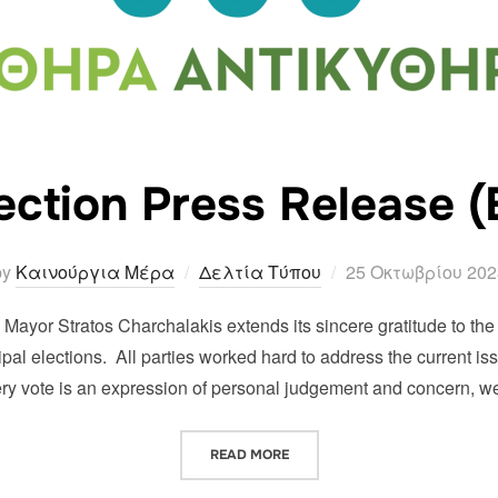
ection Press Release (
Posted
by
Καινούργια Μέρα
Δελτία Τύπου
25 Οκτωβρίου 202
on
 Mayor Stratos Charchalakis extends its sincere gratitude to the v
cipal elections. All parties worked hard to address the current 
ry vote is an expression of personal judgement and concern, 
“POST ELECTION PRESS RELEAS
READ MORE