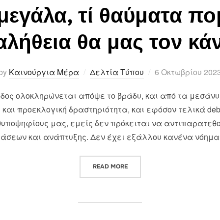
 μεγάλα, τί θαύματα π
λήθεια θα μας τον κά
Posted
by
Καινούργια Μέρα
Δελτία Τύπου
6 Οκτωβρίου 202
on
οδος ολοκληρώνεται απόψε το βράδυ, και από τα μεσάν
αι προεκλογική δραστηριότητα, και εφόσον τελικά deb
νθυποψηφίους μας, εμείς δεν πρόκειται να αντιπαρατεθ
άσεων και ανάπτυξης. Δεν έχει εξάλλου κανένα νόημ
“«ΤΙ ΣΧΕΔΙΑ ΜΕΓΑΛΑ, ΤΙ ΘΑΥ
READ MORE