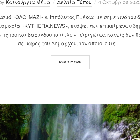
Posted
by
Καινούργια Μέρα
Δελτία Τύπου
4 Οκτωβρίου 202
on
σμό «ΟΛΟΙ ΜΑΖΙ» κ. Ιππόλυτος Πρέκας με σημερινό του 
ονομασία «KYTHERA.NEWS», ενόψει των επικείμενων δημ
ον ηχηρό και βαρύγδουπο τίτλο «Τσιριγώτες, κανείς δεν 
σε βάρος του Δημάρχου, τον οποίο, ούτε …
“ΚΙΝΔΥΝΕΥΕΙ Η ΔΗΜΟΣΙΟΓΡΑΦΙΑ
READ MORE