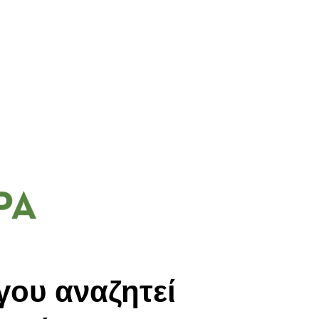
γου αναζητεί