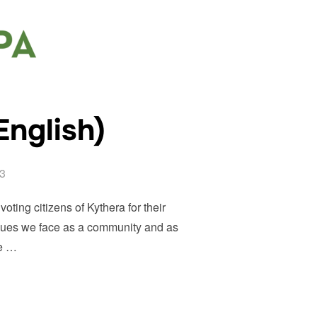
English)
3
oting citizens of Kythera for their
issues we face as a community and as
we …
E (ENGLISH)”