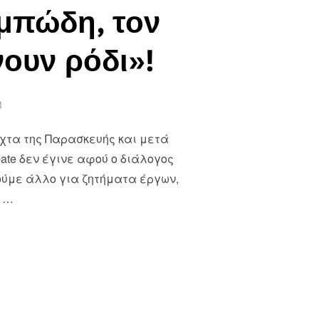
ομπώδη, τον
νουν ρόδι»!
3
υχτα της Παρασκευής και μετά
ate δεν έγινε αφού ο διάλογος
ούμε άλλο για ζητήματα έργων,
α …
ΜΑΤΑ ΠΟΜΠΩΔΗ, ΤΟΝ ΔΗΜΟ ΜΑΣ ΑΛΗΘΕΙΑ ΘΑ ΜΑΣ ΤΟΝ ΚΑΝΟΥΝ ΡΟΔΙ»!”