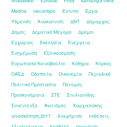
Anadaswsi
Eurostat
Fotia
kainourgia mera
Medina
neo entypo
Έντυπο
Έργα
Ύδρευση
Ανακαίνιση
ΔΝΤ
Δήμαρχος
Δήμος
Δημοτικό Μέγαρο
Δρομοι
Εγχώριος
Εκκλησία
Ενέργεια
Ενημέρωση
Εξοικονόμηση
Ευρωπαϊκό Κοινοβούλιο
Κύθηρα
Κύρκος
ΟΑΕΔ
Οδοποιία
Οικονομία
Περιοδικό
Πολιτική Προστασία
Ποταμός
Προσκυνήματα
ΣΤΕ
Στυλιανίδης
Συνέντευξη
Φωτισμός
Χαρχαλάκης
ανασκόπηση 2017
διαφήμιση
εκθέσεις
εξωστρέφεια
προβολή
τουρισμός