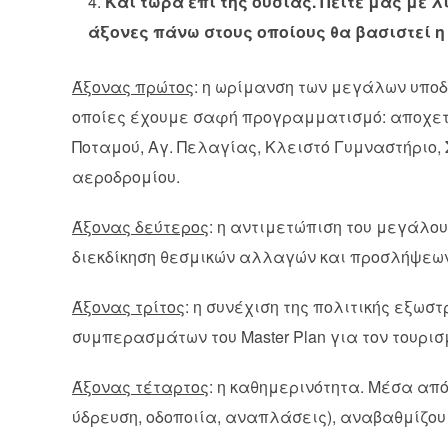
Και τώρα επί της ουσίας. Πείτε μας με 
άξονες πάνω στους οποίους θα βασιστεί 
Άξονας πρώτος
: η ωρίμανση των μεγάλων υποδο
οποίες έχουμε σαφή προγραμματισμό: αποχετε
Ποταμού, Αγ. Πελαγίας, Κλειστό Γυμναστήριο,
αεροδρομίου.
Άξονας δεύτερος
: η αντιμετώπιση του μεγάλο
διεκδίκηση θεσμικών αλλαγών και προσλήψεων
Άξονας τρίτος
: η συνέχιση της πολιτικής εξω
συμπερασμάτων του Master Plan για τον τουρισ
Άξονας τέταρτος
: η καθημερινότητα. Μέσα απ
ύδρευση, οδοποιία, αναπλάσεις), αναβαθμίζουμ