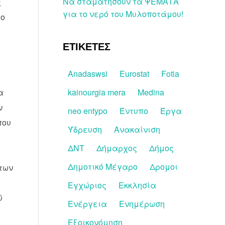
Να σταματήσουν τα ΨΕΜΑΤΑ
ς
για το νερό του Μυλοποτάμου!
 ο
ΕΤΙΚΕΤΕΣ
Anadaswsi
Eurostat
Fotia
α
kainourgia mera
Medina
ν
neo entypo
Έντυπο
Έργα
που
Ύδρευση
Ανακαίνιση
ΔΝΤ
Δήμαρχος
Δήμος
Δημοτικό Μέγαρο
Δρομοι
 των
Εγχώριος
Εκκλησία
ύ
Ενέργεια
Ενημέρωση
Εξοικονόμηση