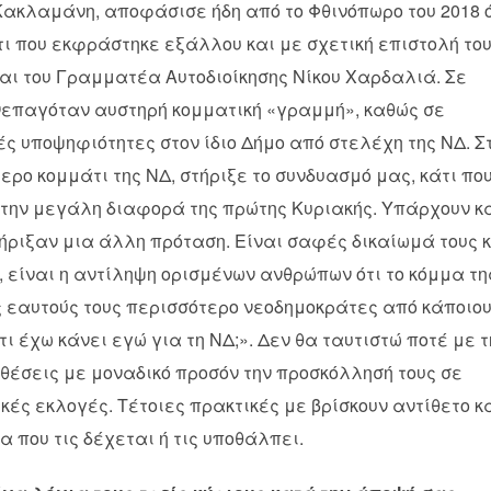
 Κακλαμάνη, αποφάσισε ήδη από το Φθινόπωρο του 2018 ό
τι που εκφράστηκε εξάλλου και με σχετική επιστολή το
ι του Γραμματέα Αυτοδιοίκησης Νίκου Χαρδαλιά. Σε
υνεπαγόταν αυστηρή κομματική «γραμμή», καθώς σε
 υποψηφιότητες στον ίδιο Δήμο από στελέχη της ΝΔ. Σ
ρο κομμάτι της ΝΔ, στήριξε το συνδυασμό μας, κάτι πο
στην μεγάλη διαφορά της πρώτης Κυριακής. Υπάρχουν κ
ήριξαν μια άλλη πρόταση. Είναι σαφές δικαίωμά τους 
, είναι η αντίληψη ορισμένων ανθρώπων ότι το κόμμα τη
υς εαυτούς τους περισσότερο νεοδημοκράτες από κάποιο
ι έχω κάνει εγώ για τη ΝΔ;». Δεν θα ταυτιστώ ποτέ με τ
θέσεις με μοναδικό προσόν την προσκόλλησή τους σε
κές εκλογές. Τέτοιες πρακτικές με βρίσκουν αντίθετο κ
 που τις δέχεται ή τις υποθάλπει.