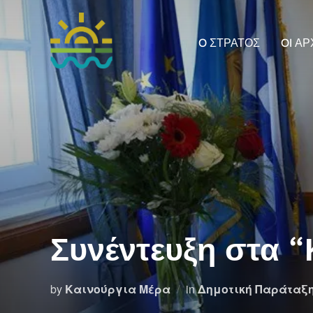
Skip
to
O ΣΤΡΑΤΟΣ
OI Α
content
Συνέντευξη στα 
by
Καινούργια Μέρα
in
Δημοτική Παράταξ