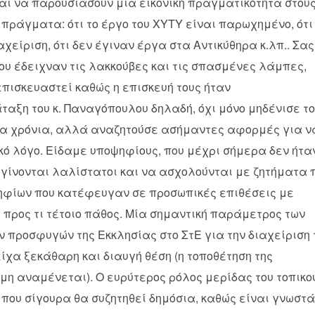
αι να παρουσιάσουν μια εικονική πραγματικότητα στου
πράγματα: ότι το έργο του ΧΥΤΥ είναι παρωχημένο, ότι
είριση, ότι δεν έγιναν έργα στα Αντικύθηρα κ.λπ.. Σας
ου έδειχναν τις λακκούβες και τις σπασμένες λάμπες,
επισκευαστεί καθώς η επισκευή τους ήταν
αξη του κ. Παναγόπουλου δηλαδή, όχι μόνο μηδένισε το
ία χρόνια, αλλά αναζητούσε ασήμαντες αφορμές για ν
ικό λόγο. Είδαμε υποψηφίους, που μέχρι σήμερα δεν ήτα
 γίνονται λαλίστατοι και να ασχολούνται με ζητήματα 
ηφίων που κατέφευγαν σε προσωπικές επιθέσεις με
προς τι τέτοιο πάθος. Μία σημαντική παράμετρος των
ν προσφυγών της Εκκλησίας στο ΣτΕ για την διαχείριση
ίχα ξεκάθαρη και διαυγή θέση (η τοποθέτηση της
μη αναμένεται). Ο ευρύτερος ρόλος μερίδας του τοπικο
 που σίγουρα θα συζητηθεί δημόσια, καθώς είναι γνωστά