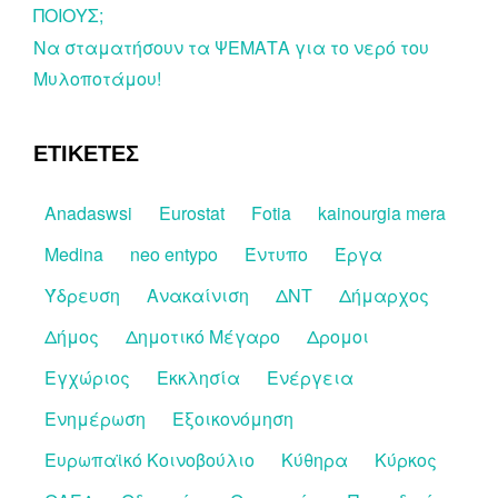
ΠΟΙΟΥΣ;
Να σταματήσουν τα ΨΕΜΑΤΑ για το νερό του
Μυλοποτάμου!
ΕΤΙΚΕΤΕΣ
Anadaswsi
Eurostat
Fotia
kainourgia mera
Medina
neo entypo
Έντυπο
Έργα
Ύδρευση
Ανακαίνιση
ΔΝΤ
Δήμαρχος
Δήμος
Δημοτικό Μέγαρο
Δρομοι
Εγχώριος
Εκκλησία
Ενέργεια
Ενημέρωση
Εξοικονόμηση
Ευρωπαϊκό Κοινοβούλιο
Κύθηρα
Κύρκος