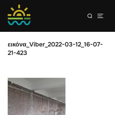
Skip
to
Search
TOGGLE 
content
for:
εικόνα_Viber_2022-03-12_16-07-
21-423