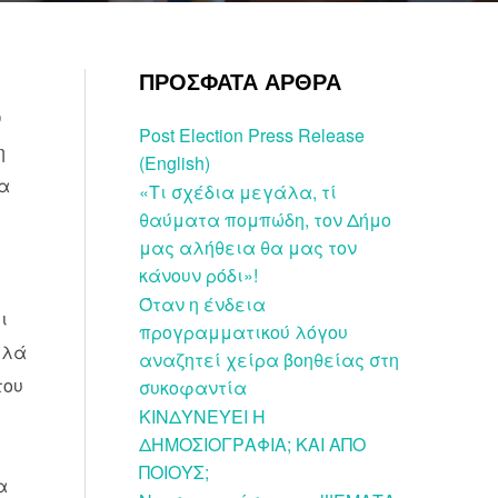
ΠΡΟΣΦΑΤΑ ΑΡΘΡΑ
ν
Post Election Press Release
η
(English)
θα
«Τι σχέδια μεγάλα, τί
θαύματα πομπώδη, τον Δήμο
μας αλήθεια θα μας τον
κάνουν ρόδι»!
Όταν η ένδεια
ι
προγραμματικού λόγου
λλά
αναζητεί χείρα βοηθείας στη
του
συκοφαντία
ΚΙΝΔΥΝΕΥΕΙ Η
ΔΗΜΟΣΙΟΓΡΑΦΙΑ; ΚΑΙ ΑΠΟ
ΠΟΙΟΥΣ;
α