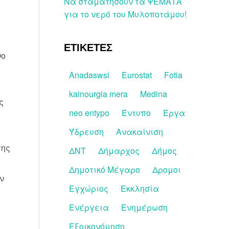
Να σταματήσουν τα ΨΕΜΑΤΑ
για το νερό του Μυλοποτάμου!
ΕΤΙΚΕΤΕΣ
νο
ύ
Anadaswsi
Eurostat
Fotia
kainourgia mera
Medina
ς
neo entypo
Έντυπο
Έργα
Ύδρευση
Ανακαίνιση
της
ΔΝΤ
Δήμαρχος
Δήμος
Δημοτικό Μέγαρο
Δρομοι
ν
Εγχώριος
Εκκλησία
Ενέργεια
Ενημέρωση
Εξοικονόμηση