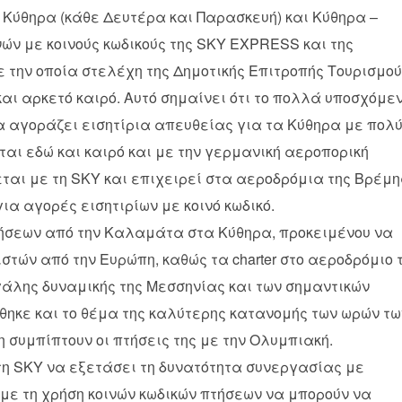
 Κύθηρα (κάθε Δευτέρα και Παρασκευή) και Κύθηρα –
ών με κοινούς κωδικούς της SKY EXPRESS και της
ε την οποία στελέχη της Δημοτικής Επιτροπής Τουρισμού
αι αρκετό καιρό. Αυτό σημαίνει ότι το πολλά υποσχόμε
να αγοράζει εισητίρια απευθείας για τα Κύθηρα με πολ
εται εδώ και καιρό και με την γερμανική αεροπορική
ται με τη SKY και επιχειρεί στα αεροδρόμια της Βρέμη
ια αγορές εισητιρίων με κοινό κωδικό.
ήσεων από την Καλαμάτα στα Κύθηρα, προκειμένου να
ιστών από την Ευρώπη, καθώς τα charter στο αεροδρόμιο 
άλης δυναμικής της Μεσσηνίας και των σημαντικών
έθηκε και το θέμα της καλύτερης κατανομής των ωρών τω
 συμπίπτουν οι πτήσεις της με την Ολυμπιακή.
τη SKY να εξετάσει τη δυνατότητα συνεργασίας με
με τη χρήση κοινών κωδικών πτήσεων να μπορούν να