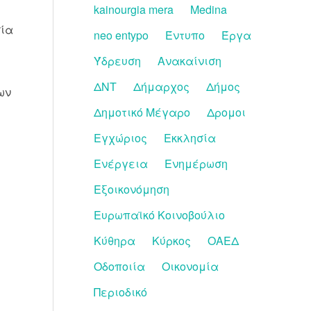
kainourgia mera
Medina
σία
neo entypo
Έντυπο
Έργα
Ύδρευση
Ανακαίνιση
ΔΝΤ
Δήμαρχος
Δήμος
ων
Δημοτικό Μέγαρο
Δρομοι
Εγχώριος
Εκκλησία
Ενέργεια
Ενημέρωση
Εξοικονόμηση
Ευρωπαϊκό Κοινοβούλιο
Κύθηρα
Κύρκος
ΟΑΕΔ
Οδοποιία
Οικονομία
Περιοδικό