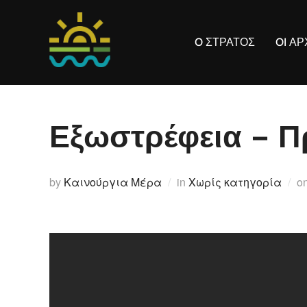
Skip
to
O ΣΤΡΑΤΟΣ
OI Α
content
Εξωστρέφεια – 
by
Καινούργια Μέρα
in
Χωρίς κατηγορία
o