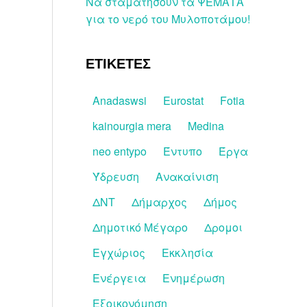
Να σταματήσουν τα ΨΕΜΑΤΑ
για το νερό του Μυλοποτάμου!
ΕΤΙΚΕΤΕΣ
Anadaswsi
Eurostat
Fotia
kainourgia mera
Medina
neo entypo
Έντυπο
Έργα
Ύδρευση
Ανακαίνιση
ΔΝΤ
Δήμαρχος
Δήμος
Δημοτικό Μέγαρο
Δρομοι
Εγχώριος
Εκκλησία
Ενέργεια
Ενημέρωση
Εξοικονόμηση