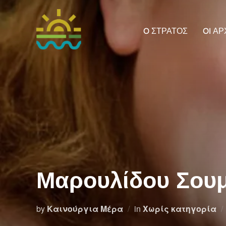
Skip
to
O ΣΤΡΑΤΟΣ
OI Α
content
Μαρουλίδου Σουμ
by
Καινούργια Μέρα
in
Χωρίς κατηγορία