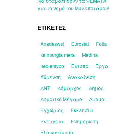
Να σταματήσουν τα ΨΕΜΑΤΑ
για το νερό του Μυλοποτάμου!
ΕΤΙΚΕΤΕΣ
Anadaswsi
Eurostat
Fotia
kainourgia mera
Medina
neo entypo
Έντυπο
Έργα
Ύδρευση
Ανακαίνιση
ΔΝΤ
Δήμαρχος
Δήμος
Δημοτικό Μέγαρο
Δρομοι
Εγχώριος
Εκκλησία
Ενέργεια
Ενημέρωση
Εξοικονόμηση