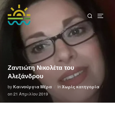
Skip
to
Search
TOGGLE 
content
for:
Ζαντιώτη Νικολέτα του
Αλεξάνδρου
by
Καινούργια Μέρα
in
Χωρίς κατηγορία
Posted
on
21 Απριλίου 2019
on