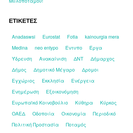
Μυλοποτάμου!
ΕΤΙΚΕΤΕΣ
Anadaswsi
Eurostat
Fotia
kainourgia mera
Medina
neo entypo
Έντυπο
Έργα
Ύδρευση
Ανακαίνιση
ΔΝΤ
Δήμαρχος
Δήμος
Δημοτικό Μέγαρο
Δρομοι
Εγχώριος
Εκκλησία
Ενέργεια
Ενημέρωση
Εξοικονόμηση
Ευρωπαϊκό Κοινοβούλιο
Κύθηρα
Κύρκος
ΟΑΕΔ
Οδοποιία
Οικονομία
Περιοδικό
Πολιτική Προστασία
Ποταμός