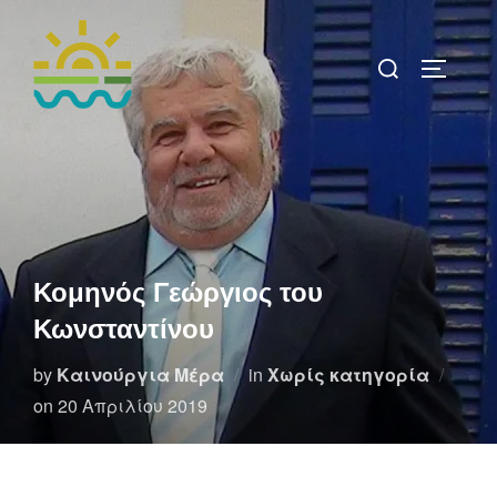
Skip
to
Search
TOGGLE 
content
for:
Κομηνός Γεώργιος του
Κωνσταντίνου
by
Καινούργια Μέρα
in
Χωρίς κατηγορία
Posted
on
20 Απριλίου 2019
on