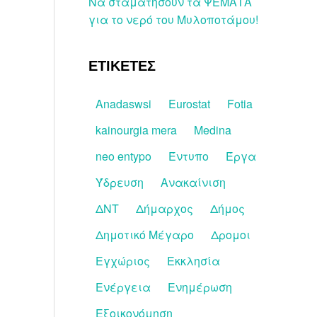
Να σταματήσουν τα ΨΕΜΑΤΑ
για το νερό του Μυλοποτάμου!
ΕΤΙΚΕΤΕΣ
Anadaswsi
Eurostat
Fotia
kainourgia mera
Medina
neo entypo
Έντυπο
Έργα
Ύδρευση
Ανακαίνιση
ΔΝΤ
Δήμαρχος
Δήμος
Δημοτικό Μέγαρο
Δρομοι
Εγχώριος
Εκκλησία
Ενέργεια
Ενημέρωση
Εξοικονόμηση