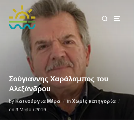
Skip
to
Search
TOGGLE 
content
for:
Σούγιαννης Χαράλαμπος του
Αλεξάνδρου
by
Καινούργια Μέρα
in
Χωρίς κατηγορία
Posted
on
3 Μαΐου 2019
on