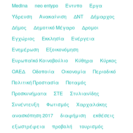
Medina
neo entypo
Έντυπο
Έργα
Ύδρευση
Ανακαίνιση
ΔΝΤ
Δήμαρχος
Δήμος
Δημοτικό Μέγαρο
Δρομοι
Εγχώριος
Εκκλησία
Ενέργεια
Ενημέρωση
Εξοικονόμηση
Ευρωπαϊκό Κοινοβούλιο
Κύθηρα
Κύρκος
ΟΑΕΔ
Οδοποιία
Οικονομία
Περιοδικό
Πολιτική Προστασία
Ποταμός
Προσκυνήματα
ΣΤΕ
Στυλιανίδης
Συνέντευξη
Φωτισμός
Χαρχαλάκης
ανασκόπηση 2017
διαφήμιση
εκθέσεις
εξωστρέφεια
προβολή
τουρισμός