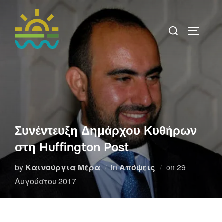
Skip
to
Search
TOGGLE 
content
for:
Συνέντευξη Δημάρχου Κυθήρων
στη Huffington Post
Posted
by
Καινούργια Μέρα
in
Απόψεις
on
29
on
Αυγούστου 2017