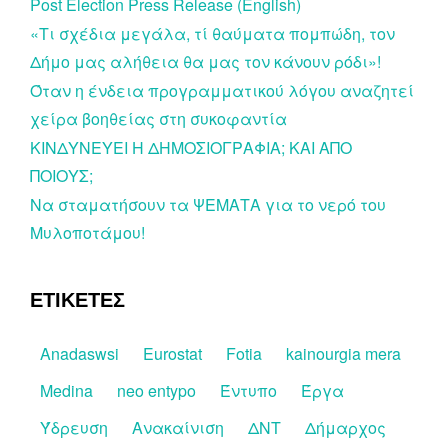
Post Election Press Release (English)
«Τι σχέδια μεγάλα, τί θαύματα πομπώδη, τον
Δήμο μας αλήθεια θα μας τον κάνουν ρόδι»!
Όταν η ένδεια προγραμματικού λόγου αναζητεί
χείρα βοηθείας στη συκοφαντία
ΚΙΝΔΥΝΕΥΕΙ Η ΔΗΜΟΣΙΟΓΡΑΦΙΑ; ΚΑΙ ΑΠΟ
ΠΟΙΟΥΣ;
Να σταματήσουν τα ΨΕΜΑΤΑ για το νερό του
Μυλοποτάμου!
ΕΤΙΚΕΤΕΣ
Anadaswsi
Eurostat
Fotia
kainourgia mera
Medina
neo entypo
Έντυπο
Έργα
Ύδρευση
Ανακαίνιση
ΔΝΤ
Δήμαρχος